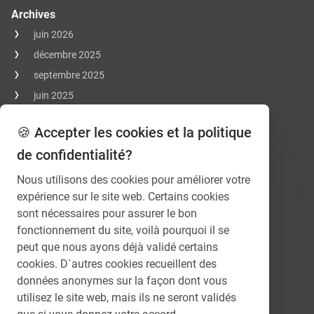
Archives
juin 2026
décembre 2025
septembre 2025
juin 2025
avril 2025
🍪 Accepter les cookies et la politique
mars 2025
de confidentialité?
janvier 2025
octobre 2023
Nous utilisons des cookies pour améliorer votre
expérience sur le site web. Certains cookies
mai 2023
sont nécessaires pour assurer le bon
novembre 2022
fonctionnement du site, voilà pourquoi il se
avril 2021
peut que nous ayons déjà validé certains
février 2021
cookies. D`autres cookies recueillent des
novembre 2020
données anonymes sur la façon dont vous
utilisez le site web, mais ils ne seront validés
octobre 2020