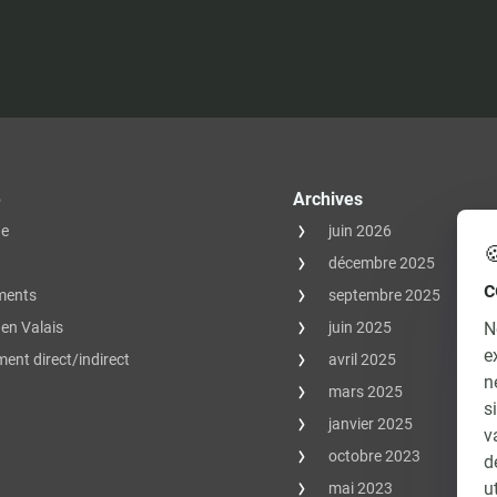
e
Archives
ue
juin 2026

décembre 2025
c
ments
septembre 2025
N
en Valais
juin 2025
e
ent direct/indirect
avril 2025
n
mars 2025
s
janvier 2025
v
octobre 2023
d
u
mai 2023