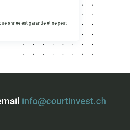
que année est garantie et ne peut
 email
info@courtinvest.ch