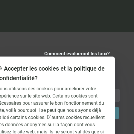
Comment évolueront les taux?
Recevez régulièrement et gratuitement
 Accepter les cookies et la politique de
nos prévisions de taux par e-mail et
découvrez comment les intérêts vont
onfidentialité?
évoluer à l’avenir.
ous utilisons des cookies pour améliorer votre
xpérience sur le site web. Certains cookies sont
écessaires pour assurer le bon fonctionnement du
ite, voilà pourquoi il se peut que nous ayons déjà
Soumettre
alidé certains cookies. D`autres cookies recueillent
es données anonymes sur la façon dont vous
tilisez le site web, mais ils ne seront validés que si