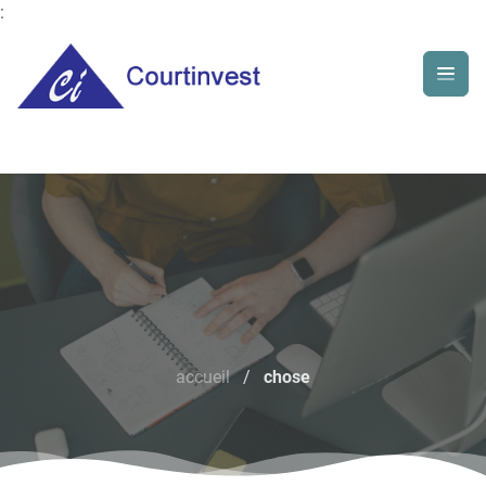
:
accueil
/
chose