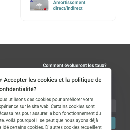
Amortissement
direct/indirect
Comment évolueront les taux?
Recevez régulièrement et gratuitement
 Accepter les cookies et la politique de
nos prévisions de taux par e-mail et
découvrez comment les intérêts vont
onfidentialité?
évoluer à l’avenir.
ous utilisons des cookies pour améliorer votre
xpérience sur le site web. Certains cookies sont
écessaires pour assurer le bon fonctionnement du
ite, voilà pourquoi il se peut que nous ayons déjà
Soumettre
alidé certains cookies. D`autres cookies recueillent