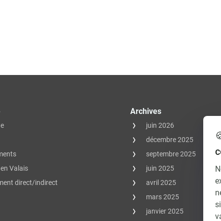
e
Archives
ue
juin 2026

décembre 2025
c
ments
septembre 2025
N
en Valais
juin 2025
e
ent direct/indirect
avril 2025
n
mars 2025
s
janvier 2025
v