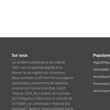
Sur nous
Populair
La société Courtinvest a été créé en
Hypothèq
1997, est enregistrée auprès de la
Immobilier
Finma* et au registre du commerce.
Investisse
Nous sommes actifs dans le courtage en
hypothèque, placements de capitaux,
Promotion 
assurances toutes branches, impôt.
Amortissem
*Depuis 2008, les sociétés de courtage
ont l’obligation d’être sous le contrôle de
la FINMA ( ex commission fédérale des
banques ). Notre n° d’intermédiaire est le