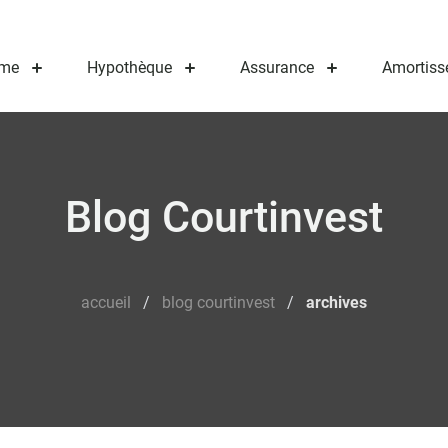
me
Hypothèque
Assurance
Amortiss
Blog Courtinvest
accueil
/
blog courtinvest
/
archives