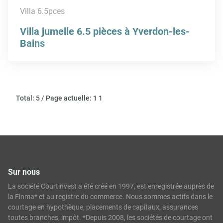
Villa 6.5pces
Villa jumelle 6.5 pièces à Yverdon-les-
Bains
Total: 5 / Page actuelle: 1 1
Sur nous
La société Courtinvest a été créé en 1997, est enregistrée auprès de
la Finma* et au registre du commerce. Nous sommes actifs dans le
courtage en hypothèque, placements de capitaux, assurances
toutes branches, impôt. *Depuis 2008, les sociétés de courtage ont