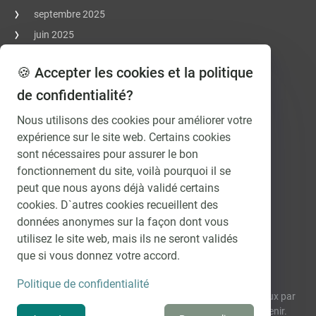
septembre 2025
juin 2025
avril 2025
🍪 Accepter les cookies et la politique
mars 2025
de confidentialité?
janvier 2025
octobre 2023
Nous utilisons des cookies pour améliorer votre
expérience sur le site web. Certains cookies
mai 2023
sont nécessaires pour assurer le bon
novembre 2022
fonctionnement du site, voilà pourquoi il se
avril 2021
peut que nous ayons déjà validé certains
février 2021
cookies. D`autres cookies recueillent des
novembre 2020
données anonymes sur la façon dont vous
utilisez le site web, mais ils ne seront validés
octobre 2020
que si vous donnez votre accord.
Comment évolueront les taux?
Politique de confidentialité
Recevez régulièrement et gratuitement nos prévisions de taux par
e-mail et découvrez comment les intérêts vont évoluer à l’avenir.