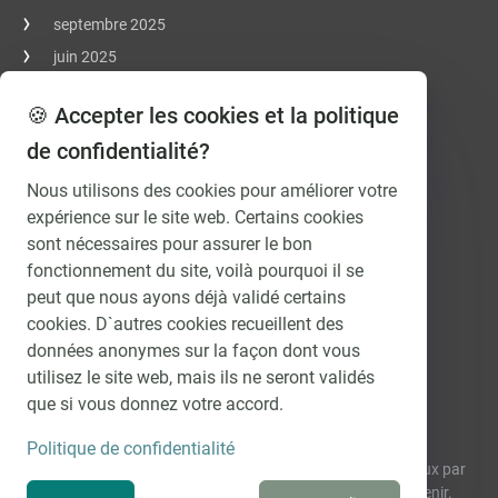
septembre 2025
juin 2025
avril 2025
🍪 Accepter les cookies et la politique
mars 2025
de confidentialité?
janvier 2025
octobre 2023
Nous utilisons des cookies pour améliorer votre
expérience sur le site web. Certains cookies
mai 2023
sont nécessaires pour assurer le bon
novembre 2022
fonctionnement du site, voilà pourquoi il se
avril 2021
peut que nous ayons déjà validé certains
février 2021
cookies. D`autres cookies recueillent des
novembre 2020
données anonymes sur la façon dont vous
utilisez le site web, mais ils ne seront validés
octobre 2020
que si vous donnez votre accord.
Comment évolueront les taux?
Politique de confidentialité
Recevez régulièrement et gratuitement nos prévisions de taux par
e-mail et découvrez comment les intérêts vont évoluer à l’avenir.