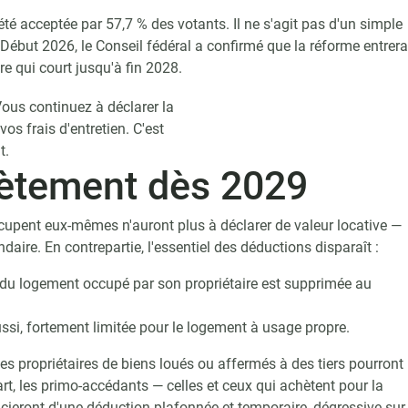
été acceptée par 57,7 % des votants. Il ne s'agit pas d'un simple
but 2026, le Conseil fédéral a confirmé que la réforme entrera
re qui court jusqu'à fin 2028.
ous continuez à déclarer la
vos frais d'entretien. C'est
t.
rètement dès 2029
occupent eux-mêmes n'auront plus à déclarer de valeur locative —
ndaire. En contrepartie, l'essentiel des déductions disparaît :
n du logement occupé par son propriétaire est supprimée au
ussi, fortement limitée pour le logement à usage propre.
les propriétaires de biens loués ou affermés à des tiers pourront
part, les primo-accédants — celles et ceux qui achètent pour la
icieront d'une déduction plafonnée et temporaire, dégressive sur