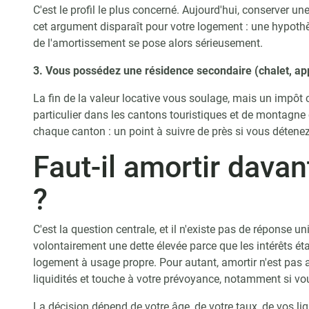
C'est le profil le plus concerné. Aujourd'hui, conserver u
cet argument disparaît pour votre logement : une hypoth
de l'amortissement se pose alors sérieusement.
3. Vous possédez une résidence secondaire (chalet, a
La fin de la valeur locative vous soulage, mais un impôt 
particulier dans les cantons touristiques et de montagne
chaque canton : un point à suivre de près si vous détenez
Faut-il amortir dava
?
C'est la question centrale, et il n'existe pas de réponse u
volontairement une dette élevée parce que les intérêts ét
logement à usage propre. Pour autant, amortir n'est pas
liquidités et touche à votre prévoyance, notamment si vou
La décision dépend de votre âge, de votre taux, de vos liq