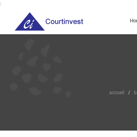
:
Ho
accueil
/
b