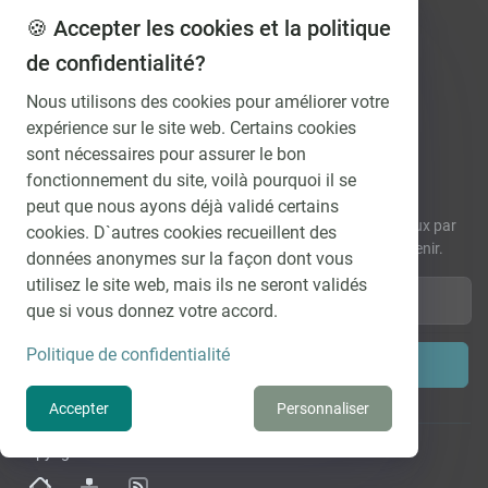
novembre 2022
🍪 Accepter les cookies et la politique
avril 2021
de confidentialité?
février 2021
Nous utilisons des cookies pour améliorer votre
novembre 2020
expérience sur le site web. Certains cookies
octobre 2020
sont nécessaires pour assurer le bon
fonctionnement du site, voilà pourquoi il se
Comment évolueront les taux?
peut que nous ayons déjà validé certains
Recevez régulièrement et gratuitement nos prévisions de taux par
cookies. D`autres cookies recueillent des
e-mail et découvrez comment les intérêts vont évoluer à l’avenir.
données anonymes sur la façon dont vous
utilisez le site web, mais ils ne seront validés
que si vous donnez votre accord.
Politique de confidentialité
Soumettre
Accepter
Personnaliser
Copyright ©2026 Courtinvest Sàrl